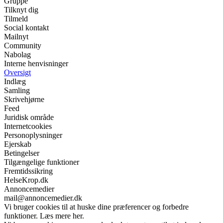
Gruppe
Tilknyt dig
Tilmeld
Social kontakt
Mailnyt
Community
Nabolag
Interne henvisninger
Oversigt
Indlæg
Samling
Skrivehjørne
Feed
Juridisk område
Internetcookies
Personoplysninger
Ejerskab
Betingelser
Tilgængelige funktioner
Fremtidssikring
HelseKrop.dk
Annoncemedier
mail@annoncemedier.dk
Vi bruger cookies til at huske dine præferencer og forbedre
funktioner. Læs mere her.