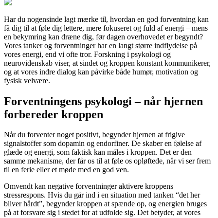
Har du nogensinde lagt mærke til, hvordan en god forventning kan
få dig til at føle dig lettere, mere fokuseret og fuld af energi – mens
en bekymring kan dræne dig, før dagen overhovedet er begyndt?
Vores tanker og forventninger har en langt større indflydelse på
vores energi, end vi ofte tror. Forskning i psykologi og
neurovidenskab viser, at sindet og kroppen konstant kommunikerer,
og at vores indre dialog kan påvirke både humør, motivation og
fysisk velvære.
Forventningens psykologi – når hjernen
forbereder kroppen
Når du forventer noget positivt, begynder hjernen at frigive
signalstoffer som dopamin og endorfiner. De skaber en følelse af
glæde og energi, som faktisk kan måles i kroppen. Det er den
samme mekanisme, der får os til at føle os opløftede, når vi ser frem
til en ferie eller et møde med en god ven.
Omvendt kan negative forventninger aktivere kroppens
stressrespons. Hvis du går ind i en situation med tanken “det her
bliver hårdt”, begynder kroppen at spænde op, og energien bruges
på at forsvare sig i stedet for at udfolde sig. Det betyder, at vores