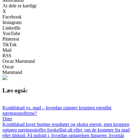
Motivation
At dele er kærligt
X
Facebook
Instagram
LinkedIn
YouTube
Pinterest
TikTok
Mail
RSS
Oscar Marstrand
Oscar
Marstrand
Læs også:
Kosttilskud vs. mad – hvordan optager kroppen egentlig
næringsstofferne?
Diæt
Kosttilskud lover hurtige resultater og ekstra energi, men kroppen
optager næringsstoffer forskelligt alt efter, om de kommer fra mad
eller tilskud. Få indsigt i, hvordan optagelsen fungerer, hvornår