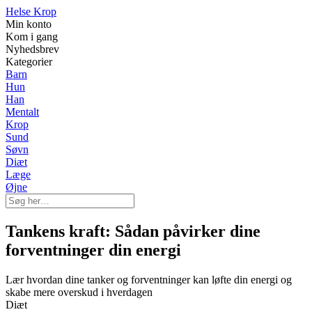
Helse Krop
Min konto
Kom i gang
Nyhedsbrev
Kategorier
Barn
Hun
Han
Mentalt
Krop
Sund
Søvn
Diæt
Læge
Øjne
Tankens kraft: Sådan påvirker dine
forventninger din energi
Lær hvordan dine tanker og forventninger kan løfte din energi og
skabe mere overskud i hverdagen
Diæt