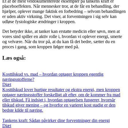
Et af de mest veldokumenterede eksempler på tankens kraft er
placeboeffekten. Når mennesker tror, at de får en behandling, der
hjælper, oplever mange faktisk en forbedring – selvom behandlingen
er uden aktiv virkning. Det viser, at forventningen i sig selv kan
udløse fysiologiske ændringer i kroppen.
Det betyder ikke, at tanker kan erstatte medicin eller søvn, men at
vores sind spiller en aktiv rolle i, hvordan vi oplever energi, smerte
og velvære. Når du tror på, at du kan få det bedre, sætter du en
proces i gang, som kroppen følger med på.
Læs også:
Kosttilskud vs. mad – hvordan optager kroppen egentlig
næringsstofferne?
Diæt
Kosttilskud lover hurtige resultater og ekstra energi, men kroppen
optager næringsstoffer forskelligt alt efter, om de kommer fra mad
eller tilskud. Få indsigt i, hvordan optagelsen fungerer, hvornår
tilskud giver mening – og hvorfor en varieret kost stadig er den
bedste kilde til næring.
Tankens kraft: Sådan påvirker dine forventninger din energi
Diæt