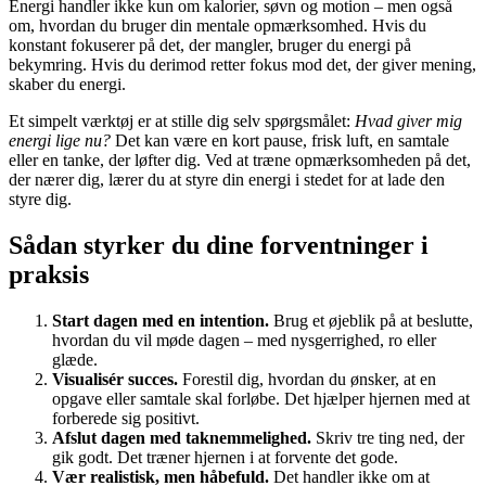
Energi handler ikke kun om kalorier, søvn og motion – men også
om, hvordan du bruger din mentale opmærksomhed. Hvis du
konstant fokuserer på det, der mangler, bruger du energi på
bekymring. Hvis du derimod retter fokus mod det, der giver mening,
skaber du energi.
Et simpelt værktøj er at stille dig selv spørgsmålet:
Hvad giver mig
energi lige nu?
Det kan være en kort pause, frisk luft, en samtale
eller en tanke, der løfter dig. Ved at træne opmærksomheden på det,
der nærer dig, lærer du at styre din energi i stedet for at lade den
styre dig.
Sådan styrker du dine forventninger i
praksis
Start dagen med en intention.
Brug et øjeblik på at beslutte,
hvordan du vil møde dagen – med nysgerrighed, ro eller
glæde.
Visualisér succes.
Forestil dig, hvordan du ønsker, at en
opgave eller samtale skal forløbe. Det hjælper hjernen med at
forberede sig positivt.
Afslut dagen med taknemmelighed.
Skriv tre ting ned, der
gik godt. Det træner hjernen i at forvente det gode.
Vær realistisk, men håbefuld.
Det handler ikke om at