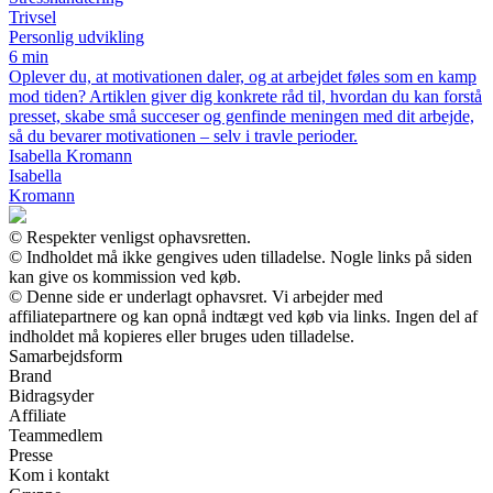
Trivsel
Personlig udvikling
6 min
Oplever du, at motivationen daler, og at arbejdet føles som en kamp
mod tiden? Artiklen giver dig konkrete råd til, hvordan du kan forstå
presset, skabe små succeser og genfinde meningen med dit arbejde,
så du bevarer motivationen – selv i travle perioder.
Isabella Kromann
Isabella
Kromann
© Respekter venligst ophavsretten.
© Indholdet må ikke gengives uden tilladelse. Nogle links på siden
kan give os kommission ved køb.
© Denne side er underlagt ophavsret. Vi arbejder med
affiliatepartnere og kan opnå indtægt ved køb via links. Ingen del af
indholdet må kopieres eller bruges uden tilladelse.
Samarbejdsform
Brand
Bidragsyder
Affiliate
Teammedlem
Presse
Kom i kontakt