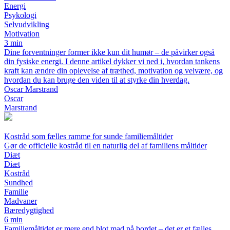
Energi
Psykologi
Selvudvikling
Motivation
3 min
Dine forventninger former ikke kun dit humør – de påvirker også
din fysiske energi. I denne artikel dykker vi ned i, hvordan tankens
kraft kan ændre din oplevelse af træthed, motivation og velvære, og
hvordan du kan bruge den viden til at styrke din hverdag.
Oscar Marstrand
Oscar
Marstrand
Kostråd som fælles ramme for sunde familiemåltider
Gør de officielle kostråd til en naturlig del af familiens måltider
Diæt
Diæt
Kostråd
Sundhed
Familie
Madvaner
Bæredygtighed
6 min
Familiemåltidet er mere end blot mad på bordet – det er et fælles