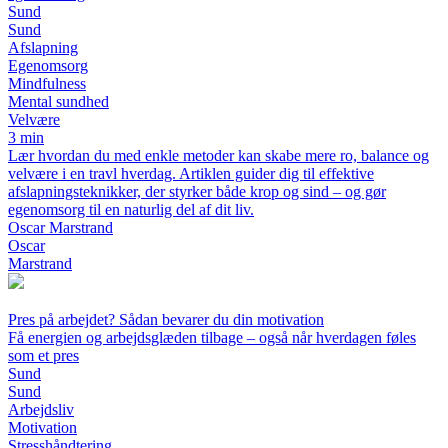
Sund
Sund
Afslapning
Egenomsorg
Mindfulness
Mental sundhed
Velvære
3 min
Lær hvordan du med enkle metoder kan skabe mere ro, balance og
velvære i en travl hverdag. Artiklen guider dig til effektive
afslapningsteknikker, der styrker både krop og sind – og gør
egenomsorg til en naturlig del af dit liv.
Oscar Marstrand
Oscar
Marstrand
Pres på arbejdet? Sådan bevarer du din motivation
Få energien og arbejdsglæden tilbage – også når hverdagen føles
som et pres
Sund
Sund
Arbejdsliv
Motivation
Stresshåndtering