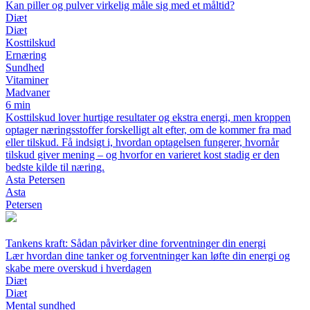
Kan piller og pulver virkelig måle sig med et måltid?
Diæt
Diæt
Kosttilskud
Ernæring
Sundhed
Vitaminer
Madvaner
6 min
Kosttilskud lover hurtige resultater og ekstra energi, men kroppen
optager næringsstoffer forskelligt alt efter, om de kommer fra mad
eller tilskud. Få indsigt i, hvordan optagelsen fungerer, hvornår
tilskud giver mening – og hvorfor en varieret kost stadig er den
bedste kilde til næring.
Asta Petersen
Asta
Petersen
Tankens kraft: Sådan påvirker dine forventninger din energi
Lær hvordan dine tanker og forventninger kan løfte din energi og
skabe mere overskud i hverdagen
Diæt
Diæt
Mental sundhed