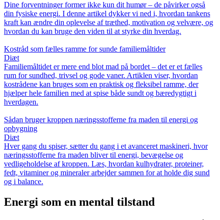
Dine forventninger former ikke kun dit humør – de påvirker også
din fysiske energi. I denne artikel dykker vi ned i, hvordan tankens
kraft kan ændre din oplevelse af træthed, motivation og velvære, og
hvordan du kan bruge den viden til at styrke din hverdag.
Kostråd som fælles ramme for sunde familiemåltider
Diæt
Familiemåltidet er mere end blot mad på bordet – det er et fælles
rum for sundhed, trivsel og gode vaner. Artiklen viser, hvordan
kostrådene kan bruges som en praktisk og fleksibel ramme, der
hjælper hele familien med at spise både sundt og bæredygtigt i
hverdagen.
Sådan bruger kroppen næringsstofferne fra maden til energi og
opbygning
Diæt
Hver gang du spiser, sætter du gang i et avanceret maskineri, hvor
næringsstofferne fra maden bliver til energi, bevægelse og
vedligeholdelse af kroppen. Læs, hvordan kulhydrater, proteiner,
fedt, vitaminer og mineraler arbejder sammen for at holde dig sund
og i balance.
Energi som en mental tilstand