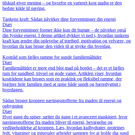
tilskud giver mening – og hvorfor en varieret kost stadig er den
bedste kilde til næring.
Tankens kraft: Sådan påvirker dine forventninger din energi
Diæt
Dine forventninger former ikke kun dit humør – de påvirker også
din fysiske energi. I denne artikel dykker vi ned i, hvordan tankens
kraft kan ændre din oplevelse af træthed, motivation og velvære, og
hvordan du kan bruge den viden til at styrke din hverdag.
Kostråd som fælles ramme for sunde familiemåltider
Diæt
Familiemåltidet er mere end blot mad på bordet – det er et fælles
rum for sundhed, trivsel og gode vaner. Artiklen viser, hvordan
kostrådene kan bruges som en praktisk og fleksibel ramme, der
hjælper hele familien med at spise både sundt og bæredygtigt i
hverdagen.
Sådan bruger kroppen næringsstofferne fra maden til energi og
opbygning
Diæt
Hver gang du spiser, sætter du gang i et avanceret maskineri, hvor
næringsstofferne fra maden bliver til energi, bevægelse og
vedligeholdelse af kroppen. Læs, hvordan kulhydrater, proteiner,
fedt, vitaminer og mineraler arbejder sammen for at holde dig sund