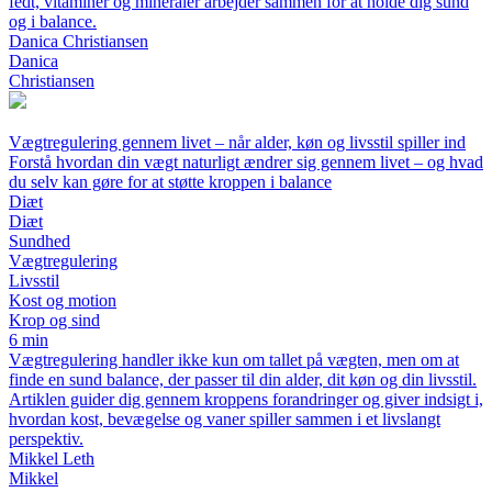
fedt, vitaminer og mineraler arbejder sammen for at holde dig sund
og i balance.
Danica Christiansen
Danica
Christiansen
Vægtregulering gennem livet – når alder, køn og livsstil spiller ind
Forstå hvordan din vægt naturligt ændrer sig gennem livet – og hvad
du selv kan gøre for at støtte kroppen i balance
Diæt
Diæt
Sundhed
Vægtregulering
Livsstil
Kost og motion
Krop og sind
6 min
Vægtregulering handler ikke kun om tallet på vægten, men om at
finde en sund balance, der passer til din alder, dit køn og din livsstil.
Artiklen guider dig gennem kroppens forandringer og giver indsigt i,
hvordan kost, bevægelse og vaner spiller sammen i et livslangt
perspektiv.
Mikkel Leth
Mikkel