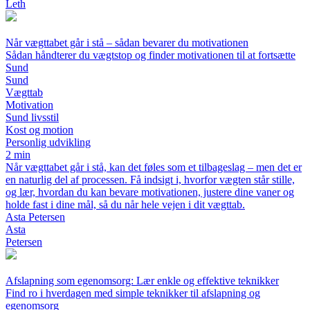
Leth
Når vægttabet går i stå – sådan bevarer du motivationen
Sådan håndterer du vægtstop og finder motivationen til at fortsætte
Sund
Sund
Vægttab
Motivation
Sund livsstil
Kost og motion
Personlig udvikling
2 min
Når vægttabet går i stå, kan det føles som et tilbageslag – men det er
en naturlig del af processen. Få indsigt i, hvorfor vægten står stille,
og lær, hvordan du kan bevare motivationen, justere dine vaner og
holde fast i dine mål, så du når hele vejen i dit vægttab.
Asta Petersen
Asta
Petersen
Afslapning som egenomsorg: Lær enkle og effektive teknikker
Find ro i hverdagen med simple teknikker til afslapning og
egenomsorg