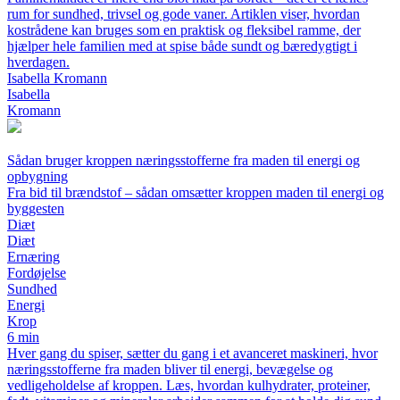
rum for sundhed, trivsel og gode vaner. Artiklen viser, hvordan
kostrådene kan bruges som en praktisk og fleksibel ramme, der
hjælper hele familien med at spise både sundt og bæredygtigt i
hverdagen.
Isabella Kromann
Isabella
Kromann
Sådan bruger kroppen næringsstofferne fra maden til energi og
opbygning
Fra bid til brændstof – sådan omsætter kroppen maden til energi og
byggesten
Diæt
Diæt
Ernæring
Fordøjelse
Sundhed
Energi
Krop
6 min
Hver gang du spiser, sætter du gang i et avanceret maskineri, hvor
næringsstofferne fra maden bliver til energi, bevægelse og
vedligeholdelse af kroppen. Læs, hvordan kulhydrater, proteiner,