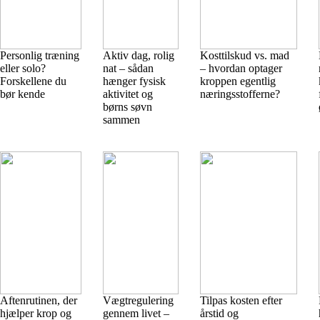
Personlig træning
Aktiv dag, rolig
Kosttilskud vs. mad
eller solo?
nat – sådan
– hvordan optager
Forskellene du
hænger fysisk
kroppen egentlig
bør kende
aktivitet og
næringsstofferne?
børns søvn
sammen
Aftenrutinen, der
Vægtregulering
Tilpas kosten efter
hjælper krop og
gennem livet –
årstid og