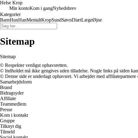
Helse Krop
Min konto
Kom i gang
Nyhedsbrev
Kategorier
Barn
Hun
Han
Mentalt
Krop
Sund
Søvn
Diæt
Læge
Øjne
Sitemap
Sitemap
© Respekter venligst ophavsretten.
© Indholdet må ikke gengives uden tilladelse. Nogle links på siden ka
© Denne side er underlagt ophavsret. Vi arbejder med affiliatepartnere 
Samarbejdsform
Brand
Bidragsyder
Affiliate
Teammedlem
Presse
Kom i kontakt
Gruppe
Tilknyt dig
Tilmeld
Social kontakt